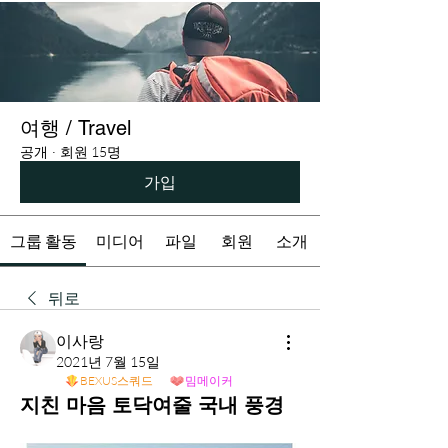
여행 / Travel
공개
·
회원 15명
가입
그룹 활동
미디어
파일
회원
소개
뒤로
이사랑
2021년 7월 15일
BEXUS스쿼드
밈메이커
지친 마음 토닥여줄 국내 풍경