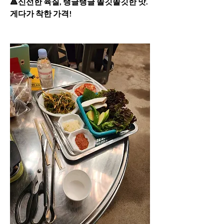
🔺️신선한 육질, 탱글탱글 쫄깃쫄깃한 맛. 
게다가 착한 가격!