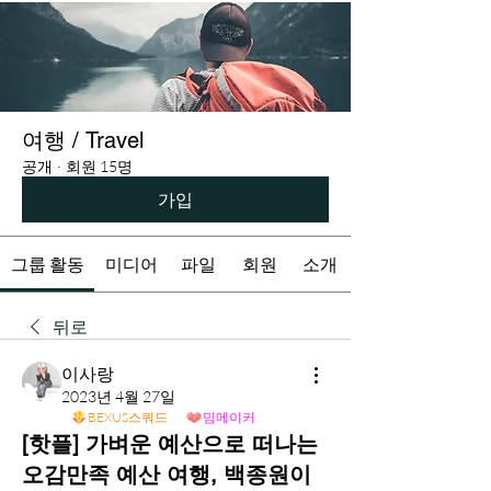
여행 / Travel
공개
·
회원 15명
가입
그룹 활동
미디어
파일
회원
소개
뒤로
이사랑
2023년 4월 27일
BEXUS스쿼드
밈메이커
[핫플] 가벼운 예산으로 떠나는
오감만족 예산 여행, 백종원이