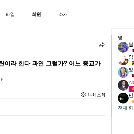
파일
회원
소개
명
블
임
탄이라 한다 과연 그럴가? 어느 종교가
빛
KE
Al
14회 조회
전체 회