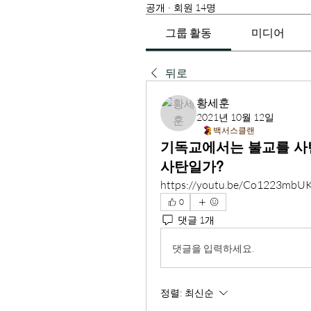
공개
·
회원 14명
그룹 활동
미디어
뒤로
황세훈
2021년 10월 12일
백서스클랜
기독교에서는 불교를 사
사탄일가?
https://youtu.be/Co1223mbU
0
댓글 1개
댓글을 입력하세요.
정렬:
최신순