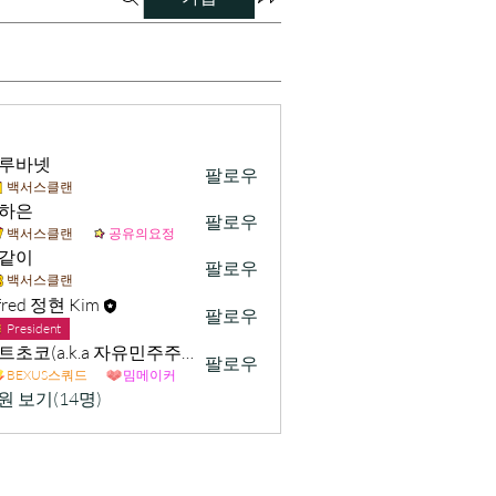
루바넷
팔로우
백서스클랜
하은
팔로우
백서스클랜
공유의요정
같이
팔로우
백서스클랜
fred 정현 Kim
팔로우
President
민트초코(a.k.a 자유민주주의 및 시장경제 가치수호)
팔로우
BEXUS스쿼드
밈메이커
원 보기(14명)