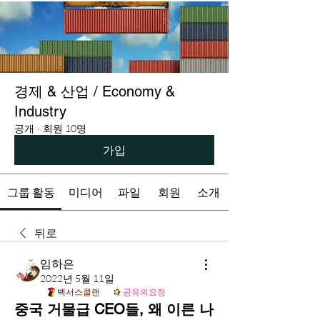
경제 & 산업 / Economy &
Industry
공개
·
회원 10명
가입
그룹 활동
미디어
파일
회원
소개
뒤로
임하은
2022년 5월 11일
백서스클랜
공유의요정
중국 거물급 CEO들, 왜 이른 나