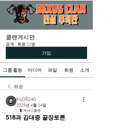
클랜게시판
공개
·
회원 21명
가입
그룹 활동
미디어
파일
회원
소개
뒤로
KLO8240
2025년 4월 14일
백서스클랜
518과 김대중 끝장토론