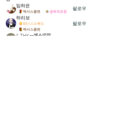
임하은
팔로우
백서스클랜
공유의요정
하리보
팔로우
BEXUS스쿼드
백서스클랜
S. THKᅳ에스띠앙
팔로우
밈메이커
디지털솔저1기
이사랑
팔로우
BEXUS스쿼드
밈메이커
수호신_백서스
팔로우
백서스클랜
전체 회원 보기(21명)