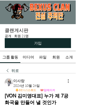
클랜게시판
공개
·
회원 21명
가입
그룹 활동
미디어
파일
회원
소개
뒤로
이사랑
2024년 10월 26일
BEXUS스쿼드
밈메이커
[VON 김미영대표] 누가 제 7공
화국을 만들어 낼 것인가