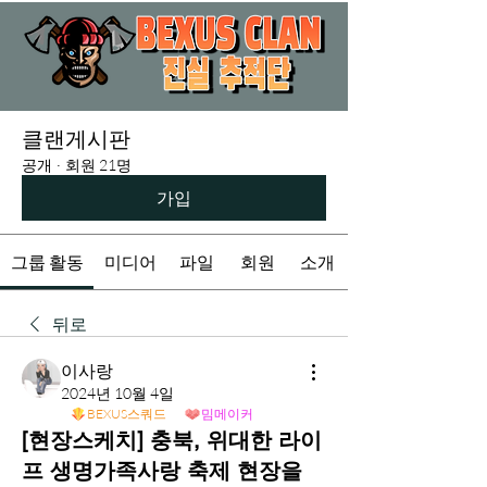
클랜게시판
공개
·
회원 21명
가입
그룹 활동
미디어
파일
회원
소개
뒤로
이사랑
2024년 10월 4일
BEXUS스쿼드
밈메이커
[현장스케치] 충북, 위대한 라이
프 생명가족사랑 축제 현장을