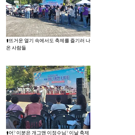
⬆️뜨거운 열기 속에서도 축제를 즐기러 나
온 사람들
⬆️어? 이분은 개그맨 이정수님? 이날 축제 