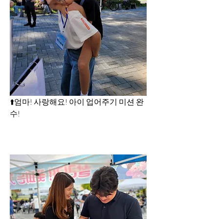
⬆️엄마! 사랑해요! 아이 업어주기 미션 완
수!