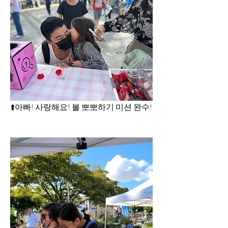
⬆️아빠! 사랑해요! 볼 뽀뽀하기 미션 완수!