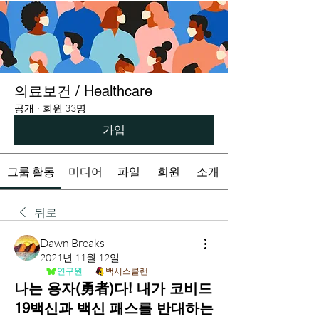
의료보건 / Healthcare
공개
·
회원 33명
가입
그룹 활동
미디어
파일
회원
소개
뒤로
Dawn Breaks
2021년 11월 12일
연구원
백서스클랜
나는 용자(勇者)다! 내가 코비드
19백신과 백신 패스를 반대하는