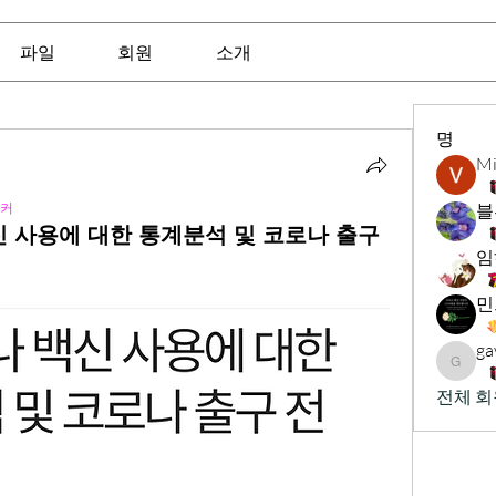
파일
회원
소개
명
Mi
커
블
신 사용에 대한 통계분석 및 코로나 출구
임
ga
gavinb
전체 회