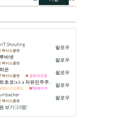
nT Shouting
팔로우
백서스클랜
루바넷
팔로우
백서스클랜
하은
팔로우
백서스클랜
공유의요정
민트초코(a.k.a 자유민주주의 및 시장경제 가치수호)
팔로우
BEXUS스쿼드
밈메이커
vinbacker
팔로우
acker
백서스클랜
원 보기(33명)