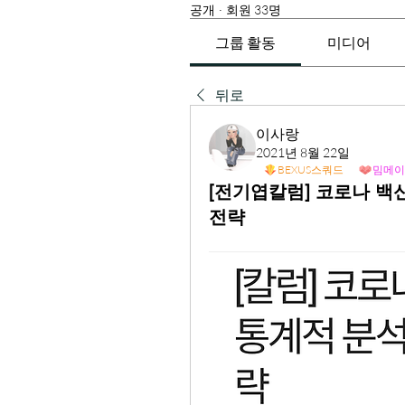
공개
·
회원 33명
그룹 활동
미디어
뒤로
이사랑
2021년 8월 22일
BEXUS스쿼드
밈메이
[전기엽칼럼] 코로나 백
전략