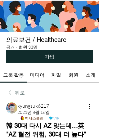
의료보건 / Healthcare
공개
·
회원 33명
가입
그룹 활동
미디어
파일
회원
소개
뒤로
kyungsuk6217
2021년 8월 16일
백서스클랜
VIP
韓 30대 다시 AZ 맞는데…英
"AZ 혈전 위험, 30대 더 높다"