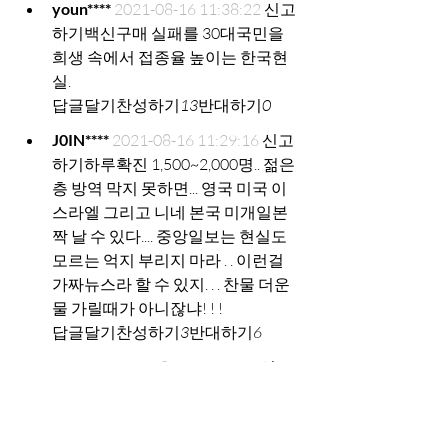
youn****
2021-08-16 11:38:22
신고
하기
백신구매 실패를 30대국민을 
희생 속에서 접종율 높이는 한국현
실.
답글달기
찬성하기
13
반대하기
0
J0IN****
2021-08-16 11:29:16
신고
하기
하루확진 1,500~2,000명.. 젊은
층 방역 막지 못하면... 영국 미국 이
스라엘 그리고 니네 본국 미개일본
짝 날 수 있다.... 중앙일보는 현실도 
모르는 억지 부리지 마라 . . 이런걸 
가짜뉴스라 할 수 있지. . . 찬물 더운
물 가릴때가 아니잖냐! ! !
답글달기
찬성하기
3
반대하기
6
lee2****
2021-08-16 11:22:43
신고
하기
질본님이 내가 알지 못한 기저
질환 찾아준다 책임 안지려고...
답글달기
찬성하기
7
반대하기
0