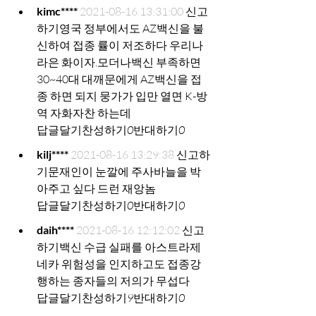
kimc****
2021-08-16 13:31:00
신고
하기
영국 정부에서도 AZ백신을 불
신하여 접종 률이 저조하다 우리나
라은 화이자.모더나백신 부족하면 
30~40대 대깨문에게 AZ백신을 접
종 하면 되지 뭉가가 입만 열면 K-방
역 자화자찬 하는데
답글달기
찬성하기
0
반대하기
0
kilj****
2021-08-16 13:29:38
신고하
기
문재인이 눈깔에 주사바늘을 박
아주고 싶다 드런 재앙놈
답글달기
찬성하기
0
반대하기
0
daih****
2021-08-16 12:12:02
신고
하기
백신 수급 실패를 아스트라제
네카 위험성을 인지하고도 접종강
행하는 종자들의 저의가 무섭다
답글달기
찬성하기
9
반대하기
0