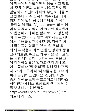
여 미국에서 폭발적인 반응을 얻고 있으
며, 주류 언론과 빅테크 기업들은 이를
검열하고 차단하기 위해 부단히 애를 쓰
고 있습니다. 꼭 끝까지 봐주시고, 삭제
되기 전에 널리 공유해주세요! 미국은
'국민의 알 권리(Right to know)' 라는 헌
법상 공공의 이익이 더 크다면 잠입취재
도 합법이기에 이런 탐사보도가 영향력
이 매우 큽니다. 당연히 과학자들도 사내
에서 손해를 입긴 하겠지만, 지금 전 세
계 국민들이 당하고 있는 ‘알 권리 침
해’와 부작용 사례로 인한 인명피해 등을
고려해보면, 수십 조의 수익을 올리고 있
는 대형 제약업체(Big Pharma) 측은 크
게 걱정하실 필욘 없다고 생각 되네요.
어느 쪽이 더 '알 권리'를 침해 당하고 있
나요? 어느 쪽이 더 '다수를 위한 소수의
희생'을 당하고 있나요? 진정한 저널리
즘의 정신을 보여준 프로젝트 베리타스
제작진과 제임스 오키프의 용기에 박수
를 보냅니다. 원본 영상:
https://youtu.be/On5RYFbcxWY (프로
젝트 베리타스)