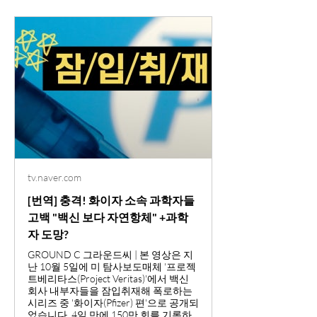
tv.naver.com
[번역] 충격! 화이자 소속 과학자들
고백 "백신 보다 자연항체" +과학
자 도망?
GROUND C 그라운드씨 | 본 영상은 지
난 10월 5일에 미 탐사보도매체 '프로젝
트베리타스(Project Veritas)'에서 백신
회사 내부자들을 잠입취재해 폭로하는
시리즈 중 '화이자(Pfizer) 편'으로 공개되
었습니다. 4일 만에 150만 회를 기록하