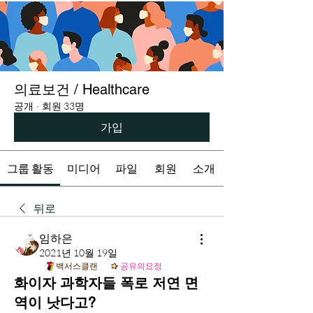
의료보건 / Healthcare
공개
·
회원 33명
가입
그룹 활동
미디어
파일
회원
소개
뒤로
임하은
2021년 10월 19일
백서스클랜
공유의요정
화이자 과학자들 폭로 저연 면
역이 낫다고?