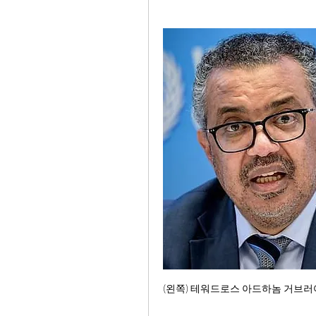
(왼쪽) 테워드로스 아드하놈 거브러여수