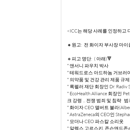
<ICC는 해당 사례를 인정하고 다음
🔸원고:  전 화이자 부사장 마
🔹피고 명단:  ( 아래)🔻
* 앤서니 파우치 박사
* 테워드로스 아드하놈 거브러
* 의약품 및 건강 관리 제품 규제 
* 록펠러 재단 회장인 Dr. Radiv 
* EcoHealth Alliance 회장
크 강령 ... 전쟁 범죄 및 침략 
* 화이자 CEO 앨버트 불라(Albert
* AstraZeneca의 CEO인 Stephan
* 모더나 CEO 파스칼 소리옷
* 알렉스 고르스키, 존슨앤드존슨