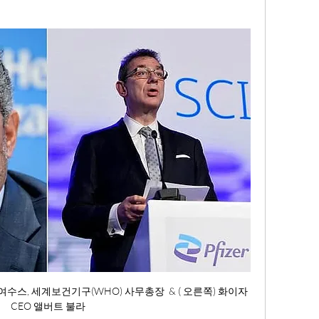
스, 세계보건기구(WHO) 사무총장  & ( 오른쪽) 화이자 
CEO 앨버트 불라