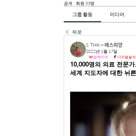
공개
·
회원 33명
그룹 활동
미디어
뒤로
S. THKᅳ에스띠앙
2022년 1월 17일
밈메이커
디지털솔저
10,000명의 의료 전문
세계 지도자에 대한 뉘른