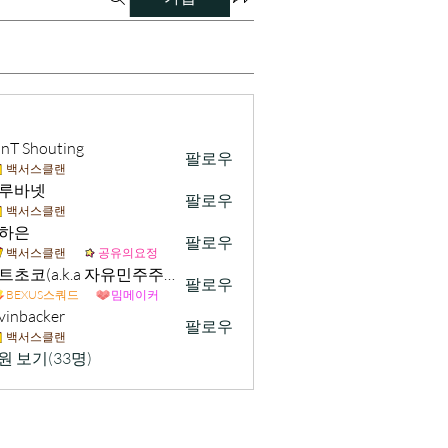
nT Shouting
팔로우
백서스클랜
루바넷
팔로우
백서스클랜
하은
팔로우
백서스클랜
공유의요정
민트초코(a.k.a 자유민주주의 및 시장경제 가치수호)
팔로우
BEXUS스쿼드
밈메이커
vinbacker
팔로우
acker
백서스클랜
원 보기(33명)