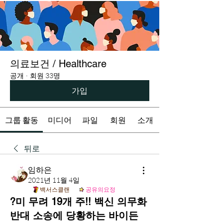
의료보건 / Healthcare
공개
·
회원 33명
가입
그룹 활동
미디어
파일
회원
소개
뒤로
임하은
2021년 11월 4일
백서스클랜
공유의요정
?미 무려 19개 주!! 백신 의무화
반대 소송에 당황하는 바이든