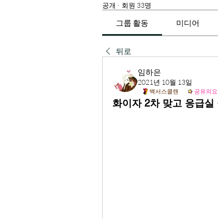
공개
·
회원 33명
그룹 활동
미디어
뒤로
임하은
2021년 10월 13일
백서스클랜
공유의요
화이자 2차 맞고 응급