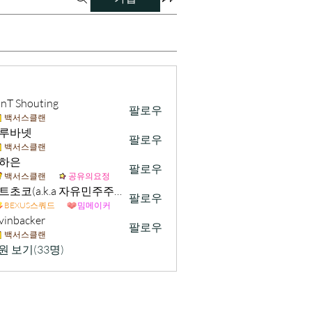
nT Shouting
팔로우
백서스클랜
루바넷
팔로우
백서스클랜
하은
팔로우
백서스클랜
공유의요정
민트초코(a.k.a 자유민주주의 및 시장경제 가치수호)
팔로우
BEXUS스쿼드
밈메이커
vinbacker
팔로우
acker
백서스클랜
원 보기(33명)