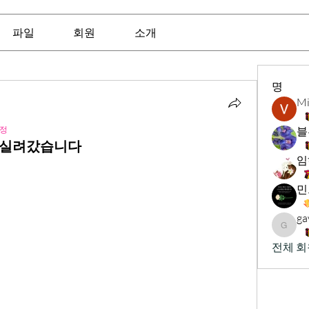
파일
회원
소개
명
Mi
정
블
실 실려갔습니다
임
ga
gavinb
전체 회