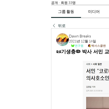
공개
·
회원 33명
그룹 활동
미디어
뒤로
Dawn Breaks
2021년 12월 16일
연구원
백서스클랜
📜기생충🦠 박사 서민