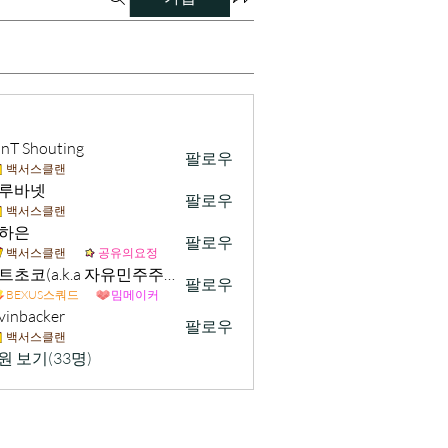
nT Shouting
팔로우
백서스클랜
루바넷
팔로우
백서스클랜
하은
팔로우
백서스클랜
공유의요정
민트초코(a.k.a 자유민주주의 및 시장경제 가치수호)
팔로우
BEXUS스쿼드
밈메이커
vinbacker
팔로우
acker
백서스클랜
원 보기(33명)