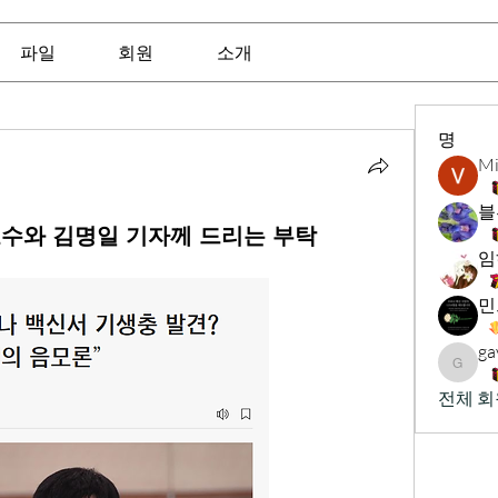
파일
회원
소개
명
Mi
블
 교수와 김명일 기자께 드리는 부탁
임
ga
gavinb
전체 회