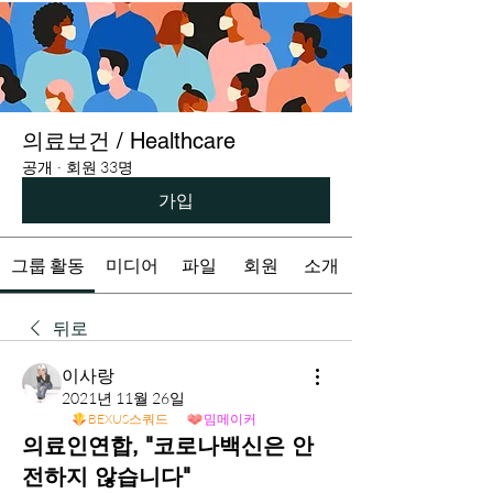
의료보건 / Healthcare
공개
·
회원 33명
가입
그룹 활동
미디어
파일
회원
소개
뒤로
이사랑
2021년 11월 26일
BEXUS스쿼드
밈메이커
의료인연합, "코로나백신은 안
전하지 않습니다"