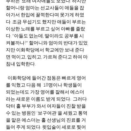
부하는  또래 여자애들도 보였다. 하지만 
할머니랑 엄마는 선교사들이 애들을 잡
아가서 한입에 꿀꺽한다며 못가게 하였
다. 조금 무섭기도 했지만 애들이 부르는 
이상한 노래를 부르고 싶어 아빠를 졸랐
다. "아들도 없는데, 딸이라도 공부를 시
켜볼까나?" 할머니와 엄마의 반대가 있었
지만 이화학당에서 학교에만 보내 준다
면 먹이고, 입히고, 가르쳐 준다고 하여 마
침내 입학한다.
  이화학당에 들어간 점동은 빠르게 영어
를 익혔고 다음 해  18명이나 학생들이  
되었는데도 가장 영어를 잘해서 에스더
라는 새로운 이름도 받게 되었다.  그러다 
닥터 홀 부부가 와서 여자들이 진찰 받을 
수 있는 병원인 '보구여관'을 세웠고 통역
을 맡은 에스더는 홀 선생님의 진료를 거
들어 주게 되었다. 윗입술이 세로로 찢어