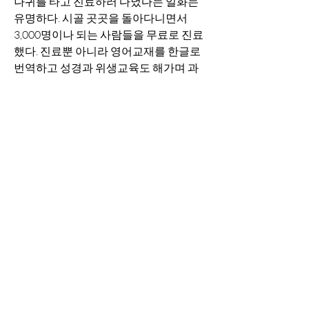
나귀를 타고 진료하러 다녔다는 일화는 
유명하다. 시골 곳곳을 돌아다니면서 
3,000명이나 되는 사람들을 무료로 진료
했다. 진료뿐 아니라 영어교재를 한글로 
번역하고 성경과 위생교육도 해가며 과
중한 업무를 해나갔다. 사람들은 수술하
는 모습을 보고는 귀신이 재주를 부린다
고 놀라워 했다. 그녀는 무엇보다 교육이 
중요하다고 외쳤다.
  박에스더는 또한 닥터 홀 부인을 도와 맹
아 학교와 간호 학교를 세우는데도 힘을 
쏟았다. 하지만 너무 쉬지 않고 일을 한 탓
에 환자를 돌보는 사이 몸이 병들어 가고 
있다는 것을 몰랐다. 결국 30대의 이른 나
이에 영양실조와 폐결핵으로 
사망하고 만다. 
[나는 여성독립운동가입니다]
[두산백과 참조]