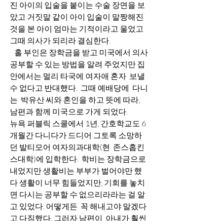
진 아이의 입술을 붙이는 수술 장면을 보
았고 거짓말 같이 아이 입술이 말짱해진 
것을 본 아이 엄마는 기적이라고 울었고 
그때 의사가 되리라 결심한다. 
   홀 부인은 장학금을 받고 미국에서 의사 
공부할 수 있는 방법을 알려 주었지만 집
안에서는 멀리 타국에 여자애 혼자  보낼 
수 없다고 반대했다.  그때 예배당에  다니
는  박유산 씨와 혼인을 하고 뜻에 따라, 
남편과 함께 미국으로 가게 되었다. 
뉴욕 퍼블릭 스쿨에서 1년, 간호학교도 6
개월간 다니다가 드디어 그토록 소망하
던 발티모어 여자의과대학(현  존스홉킨
스대학)에 입학한다.  학비는 장학금으로 
내었지만 생활비는 부부가 벌어야만 했
다 생활이 너무 힘들었지만, 기회를 놓치
면 다시는 공부할 수 없으리라라는 걸 알
고 있었다. 어떻게든  꼭 해내고야 말겠다
고 다짐했다. 그러자 남편이  아내가 훨씬 