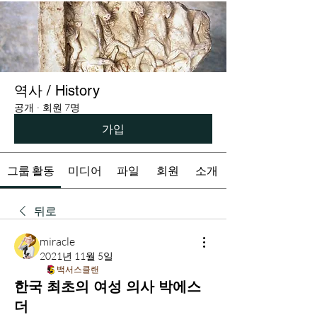
역사 / History
공개
·
회원 7명
가입
그룹 활동
미디어
파일
회원
소개
뒤로
miracle
2021년 11월 5일
백서스클랜
한국 최초의 여성 의사 박에스
더